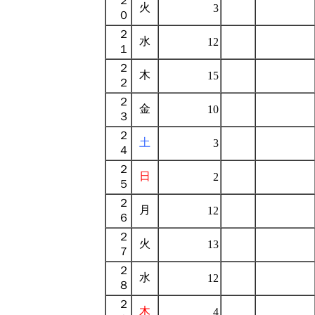
２
火
3
０
２
水
12
１
２
木
15
２
２
金
10
３
２
土
3
４
２
日
2
５
２
月
12
６
２
火
13
７
２
水
12
８
２
木
4