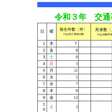
令和３年 交通
発生件数〔件〕
死者数〔
日
曜
※()は死亡事故内数
※()は高齢死
１
木
７
２
金
8
３
土
0
４
日
3
５
月
11
６
火
3
７
水
7
８
木
8
９
金
12
１
土
3
０