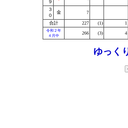
９
３
金
7
０
合計
227
(1)
1
令和２年
266
(3)
4
４月中
ゆっく