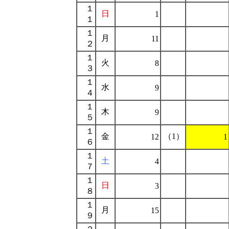
１
日
1
１
１
月
11
２
１
火
8
３
１
水
9
４
１
木
9
５
１
金
（1）
12
1
６
１
土
4
７
１
日
3
８
１
月
15
９