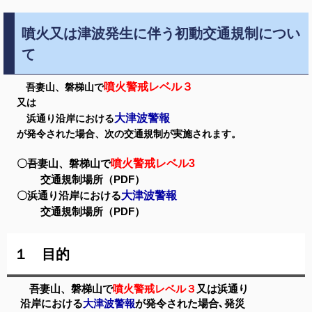
噴火又は津波発生に伴う初動交通規制につい
て
噴火警戒レベル３
吾妻山、磐梯山で
又は
大津波警報
浜通り沿岸における
が発令された場合、次の交通規制が実施されます。
〇吾妻山、磐梯山で
噴火警戒レベル3
交通規制場所（PDF）
〇浜通り沿岸における
大津波警報
交通規制場所（PDF）
１ 目的
吾妻山、磐梯山で
噴火警戒レベル３
又は浜通り
沿岸
における
大津波警報
が発令された場合､発災