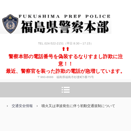
TEL.024-522-2151（平日 8:30～17:15）
⬆⬆
警察本部の電話番号を偽装するなりすまし詐欺に注
意！！
最近、警察官を装った詐欺の電話が急増しています。
〒960-8686 福島県福島市杉妻町5番75号
›
交通安全情報
›
噴火又は津波発生に伴う初動交通規制について