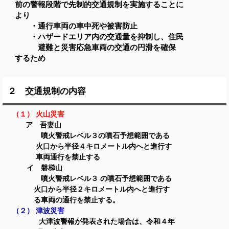
前の警報
段階で先制的交通規制を実施することに
より
・通行車両の車中死や被害防止
・ハザードエリア内の交通量を抑制し、住民
避難と
災害応急車両の交通の円滑を確保
するため
２ 交通規制の内容
（１） 火山災害
ア 吾妻山
噴火警戒レベル３の噴石予想範囲である
火口から半径４キロメートル内へと進行す
車両通行を禁止する
イ 磐梯山
噴火警戒レベル３ の噴石予想範囲である
火口から半径２キロメートル内へと進行す
る車両の通行を禁止する。
（２） 津波災害
大津波警報が発表された場合は、令和４年