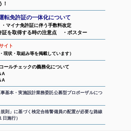
う！
運転免許証の一体化について
・マイナ免許証に伴う手数料改定
許証を取得する時の注意点
・ポスター
サイト
・現状・取組み等を掲載しています
）
コールチェックの義務化について
＆A
＆A
工事基本・実施設計業務委託公募型プロポーザル
につ
る規則」に基づく検定合格警備員の配置が必要な路線
１日施行）