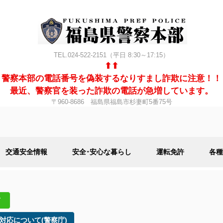
TEL.024-522-2151（平日 8:30～17:15）
⬆⬆
警察本部の電話番号を偽装するなりすまし詐欺に注意！！
最近、警察官を装った詐欺の電話が急増しています。
〒960-8686 福島県福島市杉妻町5番75号
交通安全情報
安全･安心な暮らし
運転免許
各種
て
対応について(警察庁)