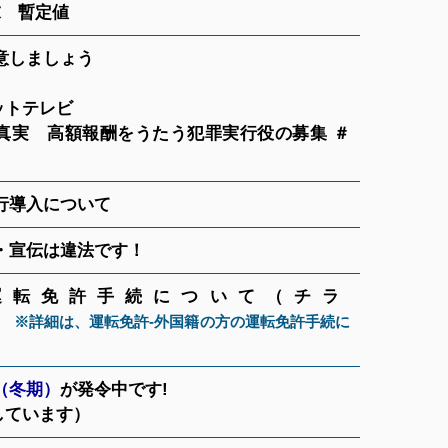
末 暫定値
意しましょう
ットテレビ
実 高額報酬をうたう犯罪実行役の募集 ＃
行導入について
・宣伝は違法です！
運転免許手続について（チラ
免許-外国籍の方の運転免許手続に
（冬期）
が発令中です!
しています）