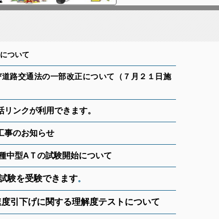
について
び道路交通法の一部改正について（７月２１日施
話リンクが利用できます。
工事のお知らせ
二種中型AＴの試験開始について
許試験を受験できます
。
速度引下げに関する理解度テストについて