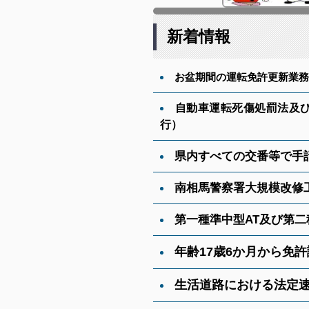
新着情報
お盆期間の運転免許更新業務
自動車運転死傷処罰法及
行
）
県内すべての交番等で手
南相馬警察署大規模改修
第一種準中型AT及び第
年齢17歳6か月から免
生活道路における法定