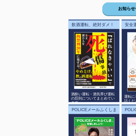
お知らせ
飲酒運転、絶対ダメ！
安全
酒酔い運転・酒気帯び運転
運転に
の罰則についてまとめてい
話くだ
ます。
POLICEメールふくしま
POL