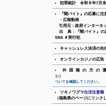
犯罪統計 令和８年7月
『闇バイト』の応募に注
・広報動画
引用元：政府インターネ
出 典：『闇バイト』の真
SNS ＃実行犯
キャッシュレス決済の先
オンラインカジノの広告
外国籍の方の
シ）
※詳細は、運転
ついてを確認してください。
ツキノワグマ
出没注意報
（福島県のページにリンク