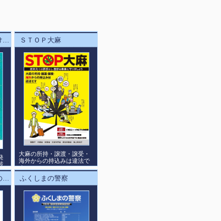
訪日外国人運転者向け資料
ＳＴＯＰ大麻
大麻の所持・譲渡・譲受・
発
海外からの持込みは違法で
載
す。
盗難特定金属製物品の処分の防止等に関する法律の施行について
ふくしまの警察