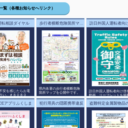
一覧（各種お知らせへリンク）
運転相談ダイヤル
歩行者横断危険箇所マップ
県内各署の歩行者横断危険
不安を感じたらお電
訪日外国人運転者向け啓
箇所マップを公開中です。
さい。＃８０８０
動画、リーフレットを掲
しています。
ICEアプリふくしま
犯行用具の隠匿携帯違反