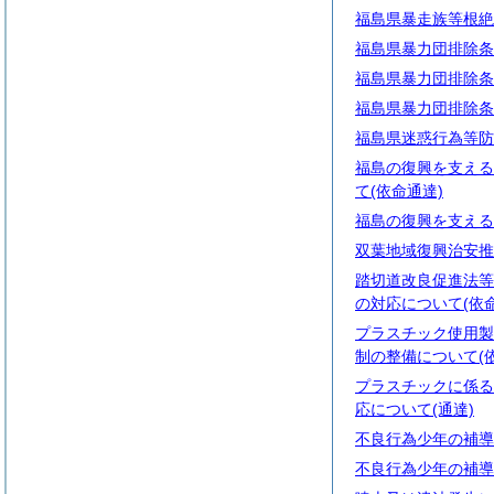
福島県暴走族等根絶
福島県暴力団排除条
福島県暴力団排除条
福島県暴力団排除条
福島県迷惑行為等防
福島の復興を支える
て(依命通達)
福島の復興を支える
双葉地域復興治安推
踏切道改良促進法等
の対応について(依
プラスチック使用製
制の整備について(
プラスチックに係る
応について(通達)
不良行為少年の補導
不良行為少年の補導