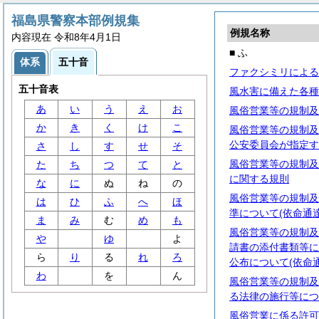
福島県警察本部例規集
例規名称
内容現在 令和8年4月1日
■ ふ
体系
五十音
ファクシミリによる
五十音表
風水害に備えた各種
あ
い
う
え
お
風俗営業等の規制及
か
き
く
け
こ
風俗営業等の規制及
公安委員会が指定す
さ
し
す
せ
そ
風俗営業等の規制及
た
ち
つ
て
と
に関する規則
な
に
ぬ
ね
の
風俗営業等の規制及
は
ひ
ふ
へ
ほ
準について(依命通達
ま
み
む
め
も
風俗営業等の規制及
や
ゆ
よ
請書の添付書類等に
ら
り
る
れ
ろ
公布について(依命通
わ
を
ん
風俗営業等の規制及
る法律の施行等につ
風俗営業に係る許可