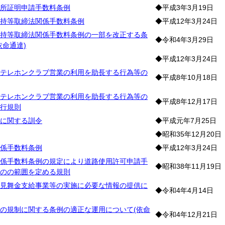
所証明申請手数料条例
◆平成3年3月19日
持等取締法関係手数料条例
◆平成12年3月24日
持等取締法関係手数料条例の一部を改正する条
◆令和4年3月29日
依命通達)
◆平成12年3月24日
テレホンクラブ営業の利用を助長する行為等の
◆平成8年10月18日
テレホンクラブ営業の利用を助長する行為等の
◆平成8年12月17日
行規則
に関する訓令
◆平成元年7月25日
◆昭和35年12月20日
係手数料条例
◆平成12年3月24日
係手数料条例の規定により道路使用許可申請手
◆昭和38年11月19日
のの範囲を定める規則
見舞金支給事業等の実施に必要な情報の提供に
◆令和4年4月14日
の規制に関する条例の適正な運用について(依命
◆令和4年12月21日