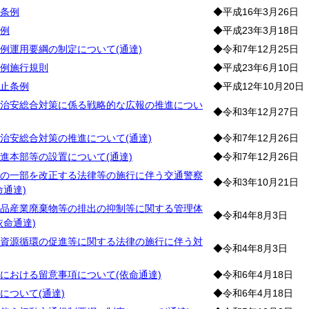
条例
◆平成16年3月26日
例
◆平成23年3月18日
例運用要綱の制定について(通達)
◆令和7年12月25日
例施行規則
◆平成23年6月10日
止条例
◆平成12年10月20日
治安総合対策に係る戦略的な広報の推進につい
◆令和3年12月27日
治安総合対策の推進について(通達)
◆令和7年12月26日
進本部等の設置について(通達)
◆令和7年12月26日
の一部を改正する法律等の施行に伴う交通警察
◆令和3年10月21日
命通達)
品産業廃棄物等の排出の抑制等に関する管理体
◆令和4年8月3日
依命通達)
資源循環の促進等に関する法律の施行に伴う対
◆令和4年8月3日
における留意事項について(依命通達)
◆令和6年4月18日
について(通達)
◆令和6年4月18日