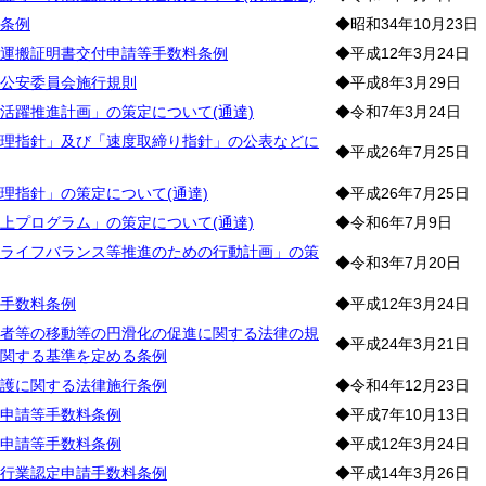
条例
◆昭和34年10月23日
運搬証明書交付申請等手数料条例
◆平成12年3月24日
公安委員会施行規則
◆平成8年3月29日
活躍推進計画」の策定について(通達)
◆令和7年3月24日
理指針」及び「速度取締り指針」の公表などに
◆平成26年7月25日
理指針」の策定について(通達)
◆平成26年7月25日
上プログラム」の策定について(通達)
◆令和6年7月9日
ライフバランス等推進のための行動計画」の策
◆令和3年7月20日
手数料条例
◆平成12年3月24日
者等の移動等の円滑化の促進に関する法律の規
◆平成24年3月21日
関する基準を定める条例
護に関する法律施行条例
◆令和4年12月23日
申請等手数料条例
◆平成7年10月13日
申請等手数料条例
◆平成12年3月24日
行業認定申請手数料条例
◆平成14年3月26日